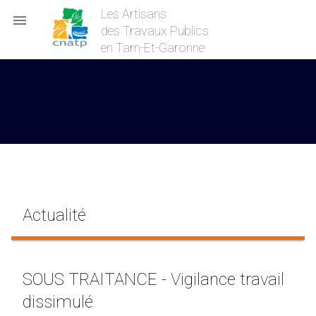
Les Artisans

des Travaux Publics
en Tarn-Et-Garonne
Actualité
SOUS TRAITANCE - Vigilance travail
dissimulé