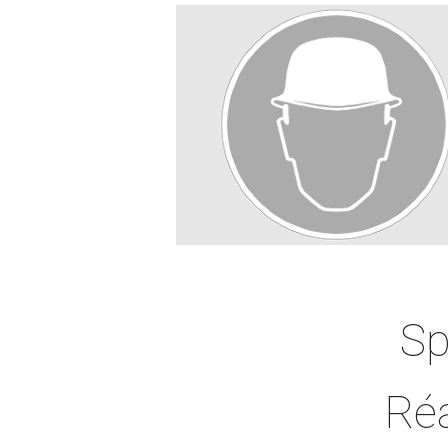
Sp
Réa