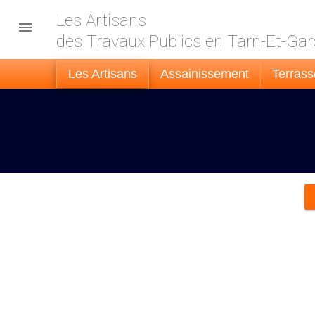
Les Artisans

des Travaux Publics en Tarn-Et-Ga
Les Artisans
Assainissement
Terras