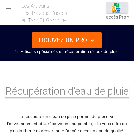
Les Artisans

des Travaux Publics
accès Pro »
en Tarn-Et-Garonne
TROUVEZ UN PRO
keyboard_arrow_down
18 Artisans spécialisés en récupération d'eaux de pluie
Récupération d'eau de pluie
La récupération d’eau de pluie permet de préserver
l’environnement et la réserve en eau potable, elle vous offre de
plus la liberté d’arroser toute l’année avec un eau de qualité.