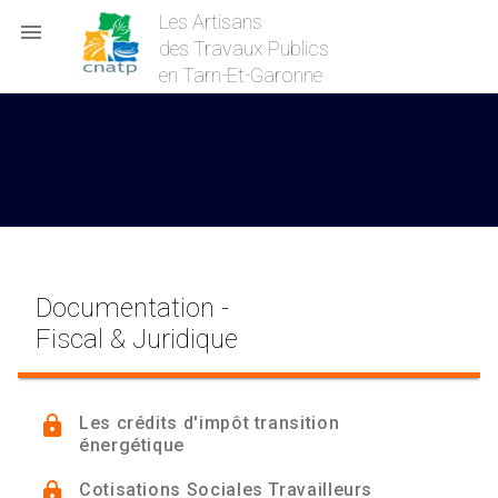
Les Artisans

des Travaux Publics
en Tarn-Et-Garonne
Documentation -
réservée aux
Fiscal & Juridique
adhérents
lock
Les crédits d'impôt transition
énergétique
lock
Cotisations Sociales Travailleurs