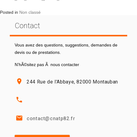
Posted in
Non classé
Contact
Vous avez des questions, suggestions, demandes de
devis ou de prestations.
N’hÃ©sitez pas Ã nous contacter
location_on
244 Rue de l'Abbaye, 82000 Montauban
phone
email
contact@cnatp82.fr