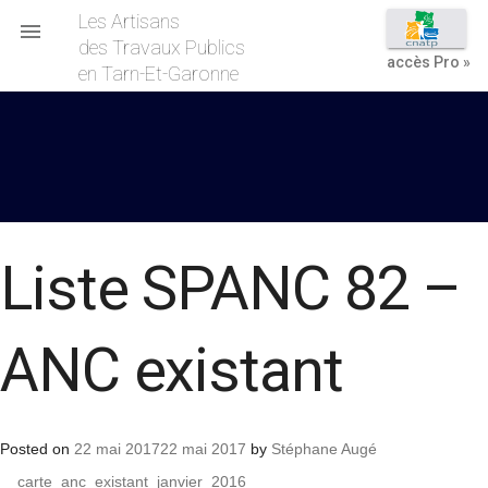
Les Artisans

des Travaux Publics
accès Pro »
en Tarn-Et-Garonne
Liste SPANC 82 –
ANC existant
Posted on
22 mai 2017
22 mai 2017
by
Stéphane Augé
carte_anc_existant_janvier_2016